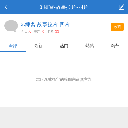
3.練習-故事拉片-四片
3.練習-故事拉片-四片
收藏
今日:
0
主題:
0
排名:
33
全部
最新
熱門
熱帖
精華
本版塊或指定的範圍內尚無主題