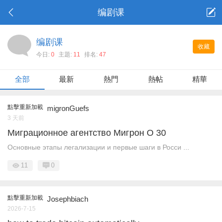
编剧课
编剧课
收藏
今日:
0
主題:
11
排名:
47
全部
最新
熱門
熱帖
精華
點擊重新加載
migronGuefs
3 天前
Миграционное агентство Мигрон O 30
Основные этапы легализации и первые шаги в Росси ...
11
0
點擊重新加載
Josephbiach
2026-7-15