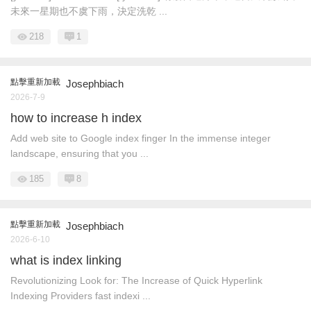
未來一星期也不虞下雨，決定洗乾 ...
218
1
點擊重新加載
Josephbiach
2026-7-9
how to increase h index
Add web site to Google index finger In the immense integer
landscape, ensuring that you ...
185
8
點擊重新加載
Josephbiach
2026-6-10
what is index linking
Revolutionizing Look for: The Increase of Quick Hyperlink
Indexing Providers fast indexi ...