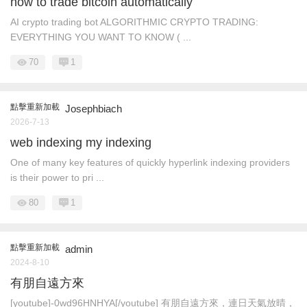
how to trade bitcoin automatically
AI crypto trading bot ALGORITHMIC CRYPTO TRADING:
EVERYTHING YOU WANT TO KNOW ( ...
70
1
點擊重新加載
Josephbiach
2026-7-13
web indexing my indexing
One of many key features of quickly hyperlink indexing providers
is their power to pri ...
80
1
點擊重新加載
admin
2024-8-10
有朋自遠方來
[youtube]-0wd96HNHYA[/youtube] 有朋自遠方來，連日天氣放晴，