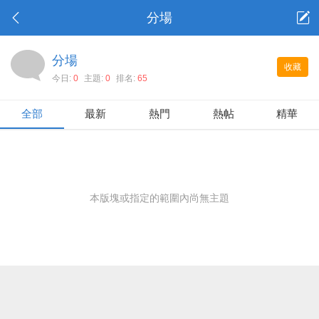
分場
分場
收藏
今日:
0
主題:
0
排名:
65
全部
最新
熱門
熱帖
精華
本版塊或指定的範圍內尚無主題